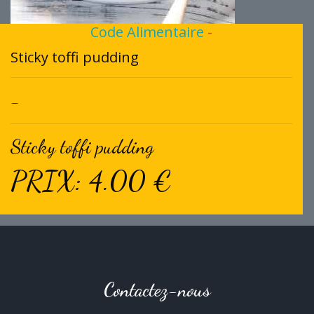
Code Alimentaire
-
Sticky toffi pudding
-
Sticky toffi pudding
PRIX: 4.00 €
Contactez-nous