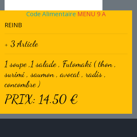
Code Alimentaire
MENU 9 A
REINB
+ 3 Article
1 soupe ,1 salade , Futomaki ( thon ,
surimi , saumon , avocat , radis ,
concombre )
PRIX: 14.50 €