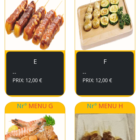
E
F
--
--
PRIX: 12,00 €
PRIX: 12,00 €
Nr°
MENU G
Nr°
MENU H