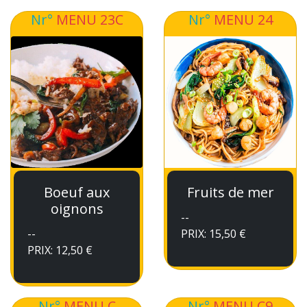
Nr°
MENU 23C
Nr°
MENU 24
Boeuf aux
Fruits de mer
oignons
--
--
PRIX: 15,50 €
PRIX: 12,50 €
Nr°
MENU C
Nr°
MENU C9