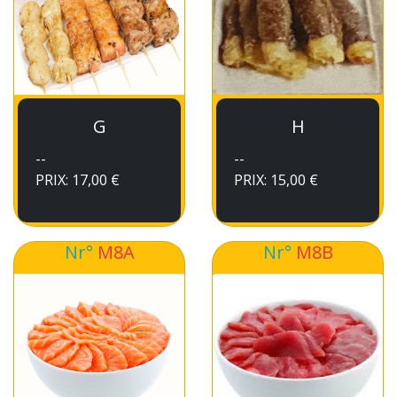
G
H
--
--
PRIX: 17,00 €
PRIX: 15,00 €
Nr°
M8A
Nr°
M8B