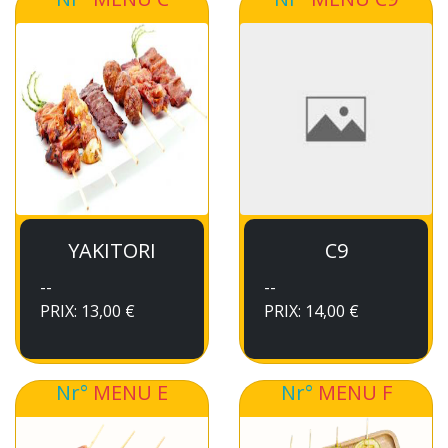
YAKITORI
C9
--
--
PRIX: 13,00 €
PRIX: 14,00 €
Nr°
MENU E
Nr°
MENU F